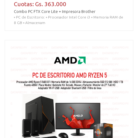
Cuotas: Gs. 363.000
Combo PC FTX Core Lite + Impresora Brother
▫️ PC de Escritorio: ▫️ Procesador Intel Core i3 ▫️ Memoria RAM de
8 GB ▫️ Almacenam