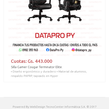
Cuotas: Gs. 443.000
Silla Gamer Cougar Terminator Elite.
▫️ Diseño ergonómico y duradero ▫️ Material de aluminio,
respaldo PAFRP, tapizado en Hyper
Powered By
WebDesign
TecnoCenter Informática S.A. © 2017