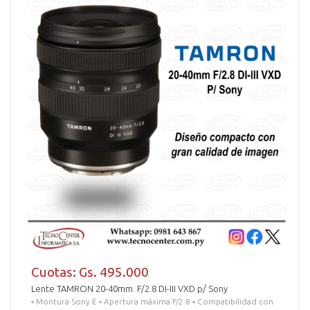
Cuotas: Gs. 495.000
Lente TAMRON 20-40mm. F/2.8 DI-III VXD p/ Sony
▫️ Montura Sony E ▫️ Apertura máxima F/2.8 ▫️ Compatibilidad con