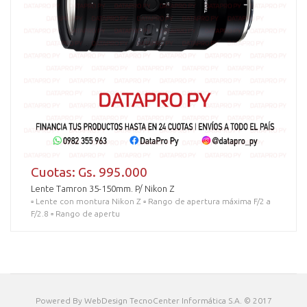
Cuotas: Gs. 995.000
Lente Tamron 35-150mm. P/ Nikon Z
▫️ Lente con montura Nikon Z ▫️ Rango de apertura máxima F/2 a
F/2.8 ▫️ Rango de apertu
Powered By
WebDesign
TecnoCenter Informática S.A. © 2017