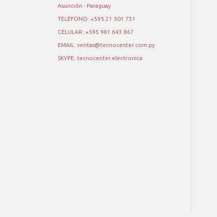
Asunción - Paraguay
TELÉFONO: +595 21 501 731
CELULAR: +595 981 643 867
EMAIL: ventas@tecnocenter.com.py
SKYPE: tecnocenter.electronica