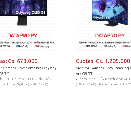
as: Gs. 673.000
Cuotas: Gs. 1.205.000
r Gamer Curvo Samsung Odyssey
Monitor Gamer Curvo Samsung 
8 34”
Ark G9 55”
alla OLED, curvo (1800R) de 34” ▫️
▫️ Pantalla de 55” ▫️ Resolución 4K
ción Ultra WQHD (3440x1440) ▫️
(3840x2160) ▫️ Relación aspecto 16:
o