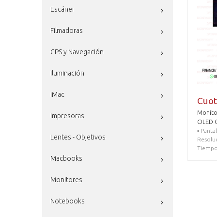
Escáner
Filmadoras
GPS y Navegación
Iluminación
iMac
Cuot
Monito
Impresoras
OLED G
▫️ Pant
Lentes - Objetivos
Resolu
Tiemp
Macbooks
Monitores
Notebooks