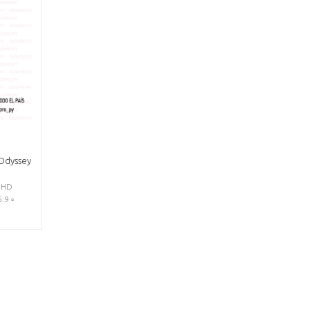
Odyssey
 UHD
9 ▫️