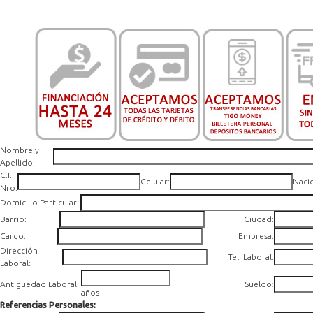
Nombre y
Apellido:
C.I.
Celular:
Naci
Nro:
Domicilio Particular:
Barrio:
Ciudad:
Cargo:
Empresa:
Dirección
Tel. Laboral:
Laboral:
Antiguedad Laboral:
Sueldo
:
años
Referencias Personales: