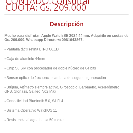
CONTADO:Consultar
CUOTA: Gs. 209.000
Descripción
Mucho para disfrutar. Apple Watch SE 2024 44mm. Adquirilo en cuotas de
Gs. 209.000. Whatsapp Directo
📲
0981643867.
▫️
Pantalla táctil retina LTPO OLED
▫️
Caja de aluminio 44mm.
▫️
Chip S8 SiP con procesador de doble núcleo de 64 bits
▫️
Sensor óptico de frecuencia cardiaca de segunda generación
▫️
Brújula, Altímetro siempre activo, Giroscopio, Barómetro, Acelerómetro,
GPS, Glonass, Galileo, Vo2 Max
▫️
Conectividad Bluetooth 5.0, Wi-Fi 4
▫️
Sistema Operativo WatchOS 11
▫️
Resistencia al agua hasta 50 metros.