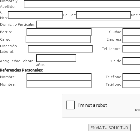
Nombre y
Apellido:
C.I.
Celular:
Naci
Nro:
Domicilio Particular:
Barrio:
Ciudad:
Cargo:
Empresa:
Dirección
Tel. Laboral:
Laboral:
Antiguedad Laboral:
Sueldo
:
años
Referencias Personales:
Nombre:
Teléfono:
Nombre:
Teléfono:
ENVIA TU SOLICITUD