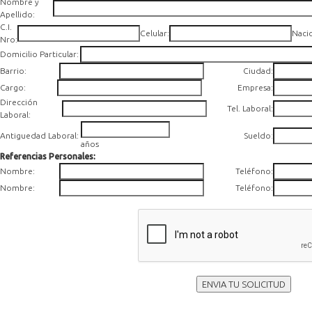
Nombre y
Apellido:
C.I.
Celular:
Naci
Nro:
Domicilio Particular:
Barrio:
Ciudad:
Cargo:
Empresa:
Dirección
Tel. Laboral:
Laboral:
Antiguedad Laboral:
Sueldo
:
años
Referencias Personales:
Nombre:
Teléfono:
Nombre:
Teléfono:
ENVIA TU SOLICITUD