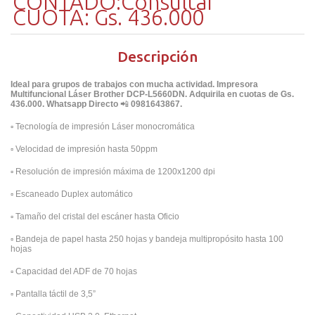
CONTADO:Consultar
CUOTA: Gs. 436.000
Descripción
Ideal para grupos de trabajos con mucha actividad. Impresora
Multifuncional Láser Brother DCP-L5660DN. Adquirila en cuotas de Gs.
436.000. Whatsapp Directo
📲
0981643867.
▫️
Tecnología de impresión Láser monocromática
▫️
Velocidad de impresión hasta 50ppm
▫️
Resolución de impresión máxima de 1200x1200 dpi
▫️
Escaneado Duplex automático
▫️
Tamaño del cristal del escáner hasta Oficio
▫️
Bandeja de papel hasta 250 hojas y bandeja multipropósito hasta 100
hojas
▫️
Capacidad del ADF de 70 hojas
▫️
Pantalla táctil de 3,5”