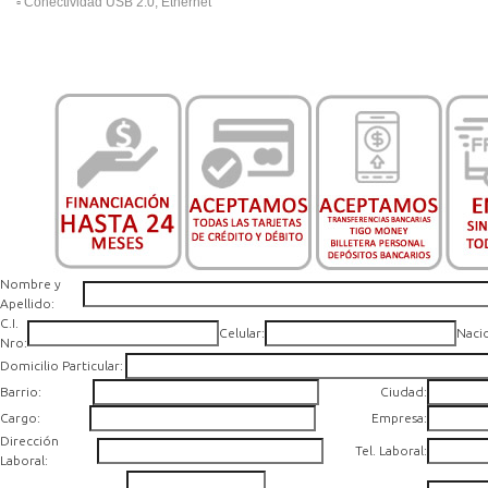
▫️
Conectividad USB 2.0, Ethernet
Nombre y
Apellido:
C.I.
Celular:
Naci
Nro:
Domicilio Particular:
Barrio:
Ciudad:
Cargo:
Empresa:
Dirección
Tel. Laboral:
Laboral: