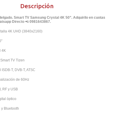
Descripción
delgado. Smart TV Samsung Crystal 4K 50”. Adquirilo en cuotas
hatsapp Directo
📲
0981643867.
talla 4K UHD (3840x2160)
0”
l 4K
 Smart TV Tizen
l ISDB-T, DVB-T, ATSC
ualización de 60Hz
I, RF y USB
ital óptico
 y Bluetooth