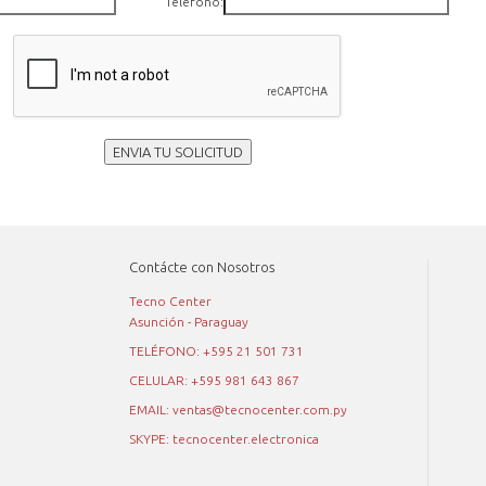
Teléfono:
ENVIA TU SOLICITUD
Contácte con Nosotros
Tecno Center
Asunción - Paraguay
TELÉFONO: +595 21 501 731
CELULAR: +595 981 643 867
EMAIL: ventas@tecnocenter.com.py
SKYPE: tecnocenter.electronica