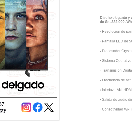
Diseño elegante y 
de Gs. 282.000. W
▫️
Resolución de pan
▫️
Pantalla LED de 5
▫️
Procesador Crysta
▫️
Sistema Operativo
▫️
Transmisión Digita
▫️
Frecuencia de act
▫️
Interfaz LAN, HDM
▫️
Salida de audio dig
▫️
Conectividad Wi-Fi