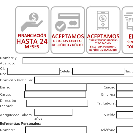
Nombre y
Apellido:
C.I.
Celular:
Naci
Nro:
Domicilio Particular:
Barrio:
Ciudad:
Cargo:
Empresa:
Dirección
Tel. Laboral:
Laboral:
Antiguedad Laboral:
Sueldo
:
años
Referencias Personales:
Nombre:
Teléfono: