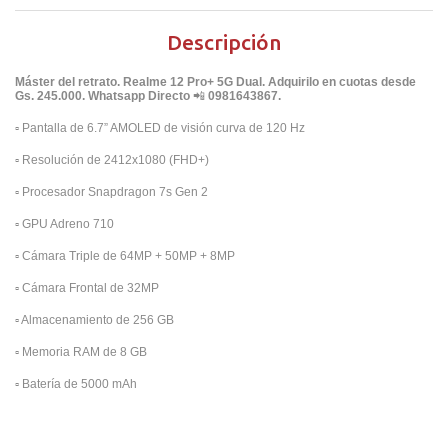
Descripción
Máster del retrato. Realme 12 Pro+ 5G Dual. Adquirilo en cuotas desde
Gs. 245.000. Whatsapp Directo
📲
0981643867.
▫️
Pantalla de 6.7” AMOLED de visión curva de 120 Hz
▫️
Resolución de 2412x1080 (FHD+)
▫️
Procesador Snapdragon 7s Gen 2
▫️
GPU Adreno 710
▫️
Cámara Triple de 64MP + 50MP + 8MP
▫️
Cámara Frontal de 32MP
▫️
Almacenamiento de 256 GB
▫️
Memoria RAM de 8 GB
▫️
Batería de 5000 mAh