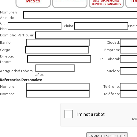
Nombre y
Apellido:
C.I.
Celular:
Naci
Nro:
Domicilio Particular:
Barrio:
Ciudad:
Cargo:
Empresa:
Dirección
Tel. Laboral:
Laboral:
Antiguedad Laboral:
Sueldo
:
años
Referencias Personales:
Nombre:
Teléfono:
Nombre:
Teléfono:
ENVIA TU SOLICITUD