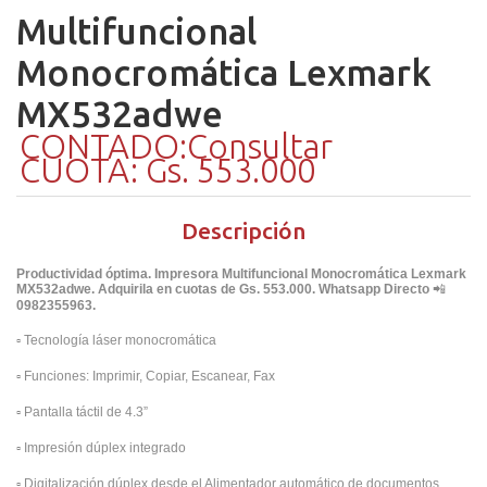
Multifuncional
Monocromática Lexmark
MX532adwe
CONTADO:Consultar
CUOTA: Gs. 553.000
Descripción
Productividad óptima. Impresora Multifuncional Monocromática Lexmark
MX532adwe. Adquirila en cuotas de Gs. 553.000. Whatsapp Directo
📲
0982355963.
▫️
Tecnología láser monocromática
▫️
Funciones: Imprimir, Copiar, Escanear, Fax
▫️
Pantalla táctil de 4.3”
▫️
Impresión dúplex integrado
▫️
Digitalización dúplex desde el Alimentador automático de documentos